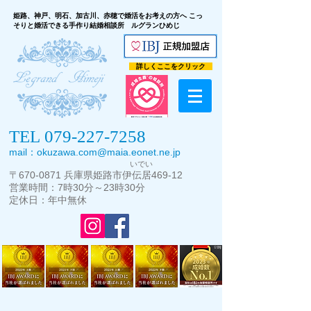
こっ
姫路、神戸、明石、加古川、赤穂で婚活をお考えの方へ
そりと婚活できる手作り結婚相談所 ルグランひめじ
詳しくここをクリック
TEL
079-227-7258
mail：
okuzawa.com@maia.eonet.ne.jp
いでい
〒
670-0871
兵庫県
姫路市伊伝居469-12
営業時間：7時30分～23時30分
定休日：年中無休