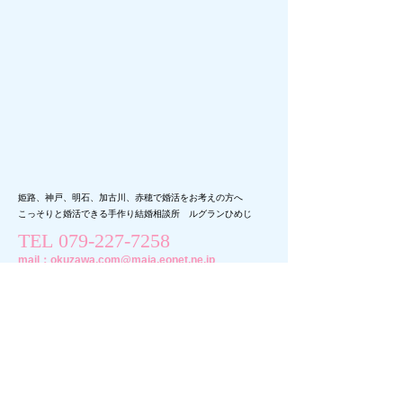
姫路、神戸、明石、加古川、赤穂で婚活をお考えの方へ
こっそりと婚活できる手作り結婚相談所 ルグランひめじ
TEL
079-227-7258
mail：
okuzawa.com@maia.eonet.ne.jp
いでい
〒
670-0871
兵庫県
姫路市伊伝居469-12