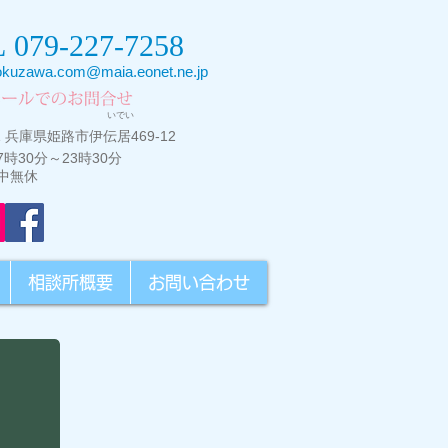
L
079-227-7258
okuzawa.com@maia.eonet.ne.jp
いでい
1
兵庫県
姫路市伊伝居469-12
時30分～23時30分
中無休
相談所概要
お問い合わせ