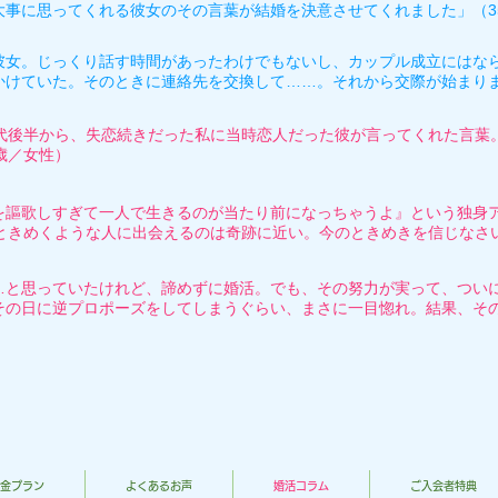
大事に思ってくれる彼女のその言葉が結婚を決意させてくれました」（3
彼女。じっくり話す時間があったわけでもないし、カップル成立にはな
かけていた。そのときに連絡先を交換して……。それから交際が始まりま
0代後半から、失恋続きだった私に当時恋人だった彼が言ってくれた言葉
歳／女性）
を謳歌しすぎて一人で生きるのが当たり前になっちゃうよ』という独身
ときめくような人に出会えるのは奇跡に近い。今のときめきを信じなさい
…と思っていたけれど、諦めずに婚活。でも、その努力が実って、つい
その日に逆プロポーズをしてしまうぐらい、まさに一目惚れ。結果、そ
金プラン
よくあるお声
婚活コラム
ご入会者特典