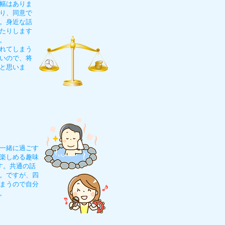
幅はありま
り、同意で
。身近な話
たりします
。
れてしまう
いので、将
と思いま
一緒に過ごす
楽しめる趣味
す。共通の話
。ですが、四
まうので自分
。