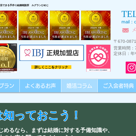
活できる手作り結婚相談所 ルグランひめじ
TE
mail：
〒
670-087
営業時間：7
定休日：年
詳しくここをクリック
プラン
よくあるお声
婚活コラム
ご入会者特典
は知っておこう！
じめるなら、まずは結婚に対する予備知識や、