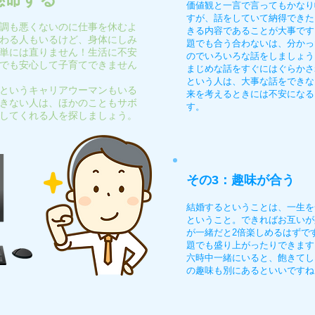
価値観と一言で言ってもかなり
すが、話をしていて納得できた
調も悪くないのに仕事を休むよ
きる内容であることが大事です
わる人もいるけど、身体にしみ
題でも合う合わないは、分かっ
単には直りません！生活に不安
のでいろいろな話をしましょう
でも安心して子育てできません
まじめな話をすぐにはぐらかさ
という人は、大事な話をできな
というキャリアウーマンもいる
来を考えるときには不安になる
きない人は、ほかのこともサボ
す。
してくれる人を探しましょう。
その3：趣味が合う
結婚するということは、一生を
ということ。できればお互いが
が一緒だと2倍楽しめるはずで
題でも盛り上がったりできます
六時中一緒にいると、飽きてし
の趣味も別にあるといいですね