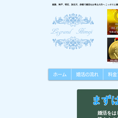
こっそりと婚
姫路、神戸、明石、加古川、赤穂で婚活をお考えの方へ
ホーム
婚活の流れ
料金
まず
婚活をは