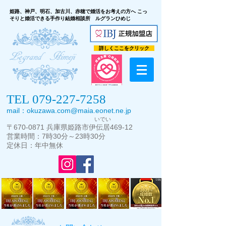
こっ
姫路、神戸、明石、加古川、赤穂で婚活をお考えの方へ
そりと婚活できる手作り結婚相談所 ルグランひめじ
詳しくここをクリック
TEL
079-227-7258
mail：
okuzawa.com@maia.eonet.ne.jp
いでい
〒
670-0871
兵庫県
姫路市伊伝居469-12
営業時間：7時30分～23時30分
定休日：年中無休