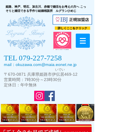
こっ
姫路、神戸、明石、加古川、赤穂で婚活をお考えの方へ
そりと婚活できる手作り結婚相談所 ルグランひめじ
詳しくここをクリック
TEL
079-227-7258
mail：
okuzawa.com@maia.eonet.ne.jp
いでい
〒
670-0871
兵庫県
姫路市伊伝居469-12
営業時間：7時30分～23時30分
定休日：年中無休