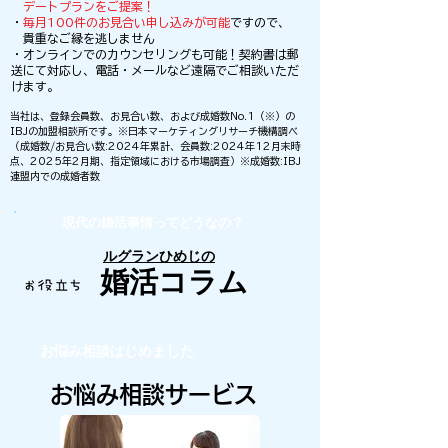
デートプランをご提案！
・
毎月100件のお見合い申し込みが可能
ですので、
貴重なご縁を逃しません
​・オンラインでのカウンセリングも可能！契約書は郵
送にて対応し、電話・メールなど遠隔でご相談いただ
けます。
当社は、登録会員数、お見合い数、および成婚数No.1（※）の
IBJの加盟相談所です。※日本マーケティングリサーチ機構調べ
（成婚数/お見合い数:2024年累計、会員数:2024年12月末時
点、2025年2月期、指定領域における市場調査）※成婚数:IBJ
連盟内での成婚者数
現代の婚活事情ってどうなの？
ルグランひめじの
婚活コラム
お悩み相談はじめました
お悩み相談サービス