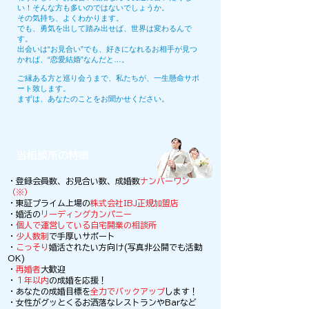
い！そんな方も多いのではないでしょうか。
その気持ち、よくわかります。
でも、勇気を出して踏み出せば、世界は変わるんで
す。
出会いは“お見合い”でも、好きになれるお相手が見つ
かれば、“恋愛結婚”なんだと…。
ご縁ある方と巡り会うまで、私たちが、一生懸命サポ
ート致します。
まずは、あなたのことをお聞かせください。
当相談所の特徴
・登録会員数、お見合い数、成婚数
ナンバーワン
（※）
・東証プライム上場の
株式会社IBJ正規加盟店
・婚活の
リーディングカンパニー
・
個人で運営している自宅開業の相談所
・
少人数制
で手厚いサポート
・
こっそり
婚活されたい方向け(写真非公開でも活動
OK
)
・
再婚者
大歓迎
・
１年以内
の成婚を応援！
・あなたの成婚目標を
全力でバックアップ
します！
・女性がグッとくるお洒落なレストランやBarなど